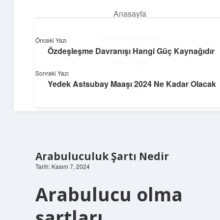
Anasayfa
menüyü
aç
Gizlilik Politikası
Önceki Yazı
Özdeşleşme Davranışı Hangi Güç Kaynağıdır
Huzurlu Yaşam Tüyoları
Yasal Uyarı
Sonraki Yazı
Hayatına ferahlık katan öneriler!
Yedek Astsubay Maaşı 2024 Ne Kadar Olacak
Hakkımızda
Arabuluculuk Şartı Nedir
Tarih: Kasım 7, 2024
Arabulucu olma
şartları