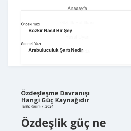
Anasayfa
menüyü
aç
Gizlilik Politikası
Önceki Yazı
Bozkır Nasıl Bir Şey
Huzurlu Yaşam Tüyoları
Yasal Uyarı
Sonraki Yazı
Hayatına ferahlık katan öneriler!
Arabuluculuk Şartı Nedir
Hakkımızda
Özdeşleşme Davranışı
Hangi Güç Kaynağıdır
Tarih: Kasım 7, 2024
Özdeşlik güç ne