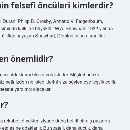
n felsefi öncüleri kimlerdir?
ri Duran, Philip B. Crosby, Armand V. Feigenbaum,
imlerin katkıları büyüktür. W.A. Shewhart: 1932 yılında
tem” kitabını yazan Shewhart, Deming’in bu alana ilgi
den önemlidir?
ası olduklarını hissetmek isterler. Müşteri odaklı
izmetinizden ne istediklerini size söylemeye teşvik edilir.
mesine yardımcı olacaktır.
r?
da rekabet etmekten ziyade daha belirli bir niş pazarda
 etmesine odaklanır. Bu strateji, daha küçük, daha