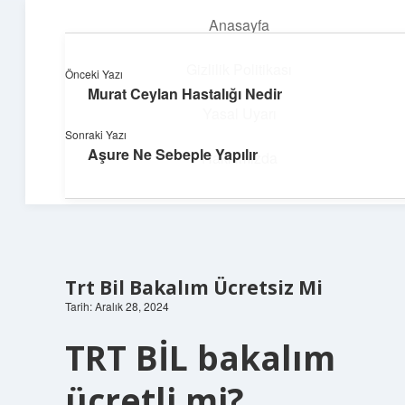
Anasayfa
menüyü
aç
Gizlilik Politikası
Önceki Yazı
Murat Ceylan Hastalığı Nedir
Huzurlu Yaşam Tüyoları
Yasal Uyarı
Sonraki Yazı
Hayatına ferahlık katan öneriler!
Aşure Ne Sebeple Yapılır
Hakkımızda
Trt Bil Bakalım Ücretsiz Mi
Tarih: Aralık 28, 2024
TRT BİL bakalım
ücretli mi?