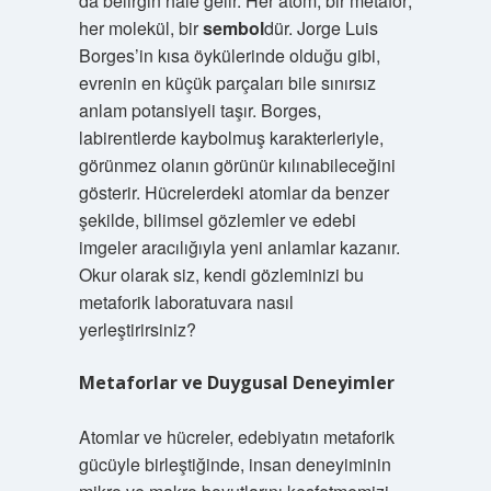
da belirgin hale gelir. Her atom, bir metafor;
her molekül, bir
sembol
dür. Jorge Luis
Borges’in kısa öykülerinde olduğu gibi,
evrenin en küçük parçaları bile sınırsız
anlam potansiyeli taşır. Borges,
labirentlerde kaybolmuş karakterleriyle,
görünmez olanın görünür kılınabileceğini
gösterir. Hücrelerdeki atomlar da benzer
şekilde, bilimsel gözlemler ve edebi
imgeler aracılığıyla yeni anlamlar kazanır.
Okur olarak siz, kendi gözleminizi bu
metaforik laboratuvara nasıl
yerleştirirsiniz?
Metaforlar ve Duygusal Deneyimler
Atomlar ve hücreler, edebiyatın metaforik
gücüyle birleştiğinde, insan deneyiminin