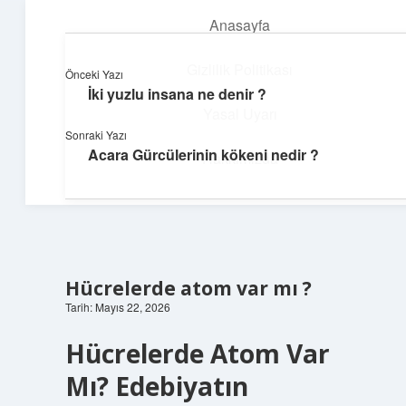
Anasayfa
menüyü
aç
Gizlilik Politikası
Önceki Yazı
İki yuzlu insana ne denir ?
Huzurlu Yaşam Tüyoları
Yasal Uyarı
Sonraki Yazı
Hayatına ferahlık katan öneriler!
Acara Gürcülerinin kökeni nedir ?
Hakkımızda
Hücrelerde atom var mı ?
Tarih: Mayıs 22, 2026
Hücrelerde Atom Var
Mı? Edebiyatın